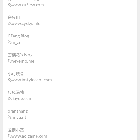
www.xu3few.com
余晨阳
www.cysky.info
GFeng Blog
mjj.sh
雪糕猪's Blog
neverno.me
小可映像
www.instylecool.com
晨风满袖
liayoo.com
oranzhang
nnya.nl
爱撸小杰
www.aojgame.com