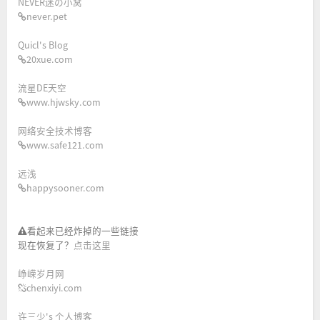
NEVER迷の小窝
never.pet
Quicl's Blog
20xue.com
流星DE天空
www.hjwsky.com
网络安全技术博客
www.safe121.com
远浅
happysooner.com
看起来已经炸掉的一些链接
现在恢复了？
点击这里
峥嵘岁月网
chenxiyi.com
许三少's 个人博客