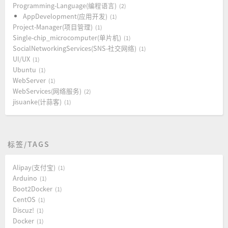
Programming-Language(编程语言)
2
AppDevelopment(应用开发)
1
Project-Manager(项目管理)
1
Single-chip_microcomputer(单片机)
1
SocialNetworkingServices(SNS-社交网络)
1
UI/UX
1
Ubuntu
1
WebServer
1
WebServices(网络服务)
2
jisuanke(计蒜客)
1
标签/TAGS
Alipay(支付宝)
1
Arduino
1
Boot2Docker
1
CentOS
1
Discuz!
1
Docker
1