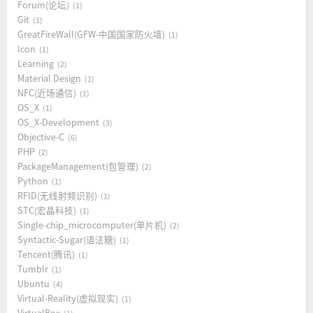
Forum(论坛)
1
Git
1
GreatFireWall(GFW-中国国家防火墙)
1
Icon
1
Learning
2
Material Design
1
NFC(近场通信)
1
OS_X
1
OS_X-Development
3
Objective-C
6
PHP
2
PackageManagement(包管理)
2
Python
1
RFID(无线射频识别)
1
STC(宏晶科技)
1
Single-chip_microcomputer(单片机)
2
Syntactic-Sugar(语法糖)
1
Tencent(腾讯)
1
Tumblr
1
Ubuntu
4
Virtual-Reality(虚拟现实)
1
VirtualBox