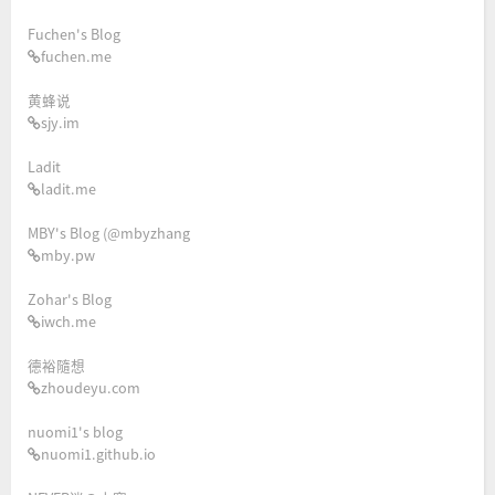
Fuchen's Blog
fuchen.me
黄蜂说
sjy.im
Ladit
ladit.me
MBY's Blog (@mbyzhang
mby.pw
Zohar's Blog
iwch.me
德裕隨想
zhoudeyu.com
nuomi1's blog
nuomi1.github.io