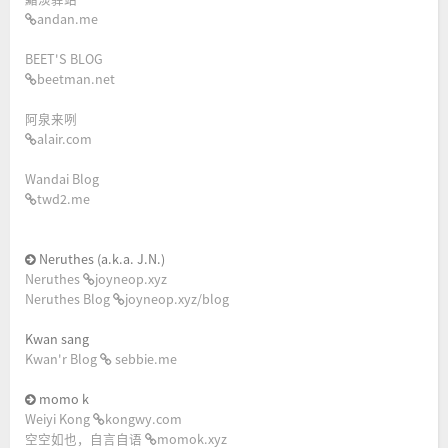
andan.me
BEET'S BLOG
beetman.net
阿泉来咧
alair.com
Wandai Blog
twd2.me
Neruthes (a.k.a. J.N.)
Neruthes
joyneop.xyz
Neruthes Blog
joyneop.xyz/blog
Kwan sang
Kwan'r Blog
sebbie.me
momo k
Weiyi Kong
kongwy.com
空空如也，自言自语
momok.xyz